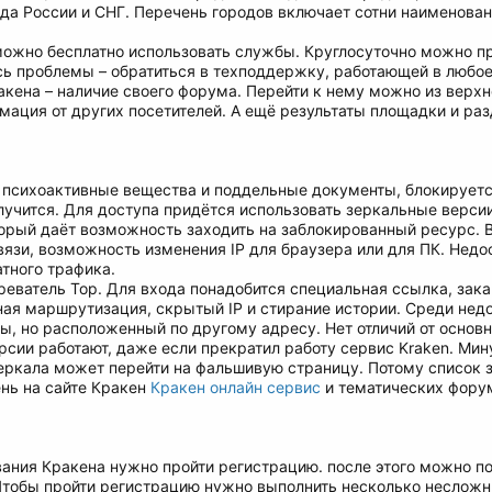
ода России и СНГ. Перечень городов включает сотни наименован
ожно бесплатно использовать службы. Круглосуточно можно п
сь проблемы – обратиться в техподдержку, работающей в любое
кена – наличие своего форума. Перейти к нему можно из верхн
рмация от других посетителей. А ещё результаты площадки и ра
 психоактивные вещества и поддельные документы, блокируетс
учится. Для доступа придётся использовать зеркальные версии
орый даёт возможность заходить на заблокированный ресурс. В
вязи, возможность изменения IP для браузера или для ПК. Недо
тного трафика.
зреватель Тор. Для входа понадобится специальная ссылка, за
ная маршрутизация, скрытый IP и стирание истории. Среди недо
цы, но расположенный по другому адресу. Нет отличий от осно
рсии работают, даже если прекратил работу сервис Kraken. Мин
зеркала может перейти на фальшивую страницу. Потому список 
ень на сайте Кракен
Кракен онлайн сервис
и тематических фору
ания Кракена нужно пройти регистрацию. после этого можно по
Чтобы пройти регистрацию нужно выполнить несколько несложн