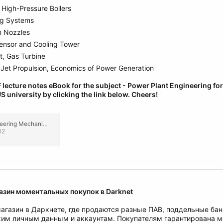
 High-Pressure Boilers
ng Systems
m Nozzles
ensor and Cooling Tower
, Gas Turbine
 Jet Propulsion, Economics of Power Generation
lecture notes eBook for the subject - Power Plant Engineering
fo
S university by clicking the link below.
Cheers!
Power Plant Engineering Mechanical (4th Year) Engineering Lecture Notes, eBook PDF.pdf
12
газин моментальных покупок в Darknet
магазин в Даркнете, где продаются разные ПАВ, поддельные бан
ужим личным данным и аккаунтам. Покупателям гарантирована 