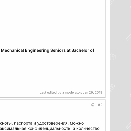
r Mechanical
Engineering Seniors at Bachelor of
Last edited by a moderator:
Jan 29, 2019
#2
кноты, паспорта и удостоверения, можно
максимальная конфиденциальность, а количество