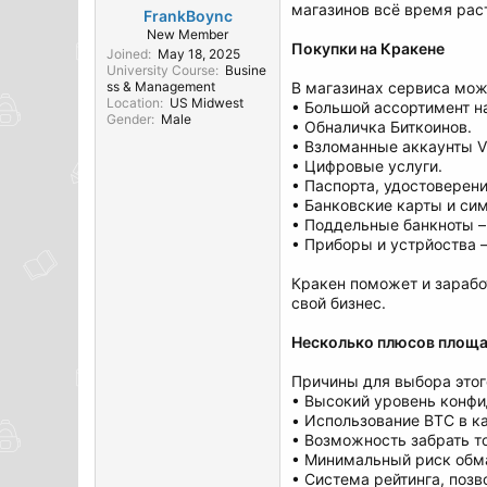
магазинов всё время раст
FrankBoync
New Member
Покупки на Кракене
Joined
May 18, 2025
University Course
Busine
ss & Management
В магазинах сервиса можн
Location
US Midwest
• Большой ассортимент н
Gender
Male
• Обналичка Биткоинов.
• Взломанные аккаунты 
• Цифровые услуги.
• Паспорта, удостоверени
• Банковские карты и сим
• Поддельные банкноты – 
• Приборы и устрйоства 
Кракен поможет и зарабо
свой бизнес.
Несколько плюсов площ
Причины для выбора этог
• Высокий уровень конфи
• Использование BTC в к
• Возможность забрать т
• Минимальный риск обма
• Система рейтинга, поз