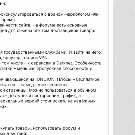
ий.
роконсультироваться с врачом-наркологом или
 время.
ей части сайта. На форуме есть основные
здел для обмена опытом доставщиков товара.
я государственными службами. И зайти на него,
, браузер Тор или VPN.
 том числе – к сервисам в Darknet. Особенность
статки – меньшая пропускная способность и
канчивающейся на .ONOION. Плюсы – бесплатное
статков – замедление скорости.
вной страницы. Можно пользоваться в обычном
ус – доступный посторонним трафик, а
зеркальных версий стоит искать на надёжных
мах.
купать товары, использовать форум и
ых действий: