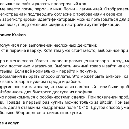
 ссылке на сайт и указать проверочный код.
ме ввести логин, пароль и имя. Логин – латинницей. Отображае
регистрации и подтвердить согласие с требованиями сервиса.
ль зарегистрирован идентификаторами можно пользоваться для 
заявках, предложениях скидки, настройки аутентификации.
рвисе Kraken
 получится при выполнении несложных действий:
нкт в перечне вверху. Хотя там уже стоит место, выбранное п
ара в меню слева. Указать вариант размещения товара – клад, ма
ком доступных магазинов. Выбрать нужный товар и зайти на его
отзывы. Если всё нормально – перейти к покупке.
формления выбрать способ оплаты. Это может быть Биткоин, кар
и взять товар в нужном городе и районе.
 другие посетители знали, что магазин надёжный – или были про
«Избранное» для быстрого доступа из профиля.
мо познакомиться с особенностями сделок. При появлении про
. Правда, в первый раз купить можно только за Bitcoin. При вы
ьше, делая ставки на квадратном поле 10х10. Другой способ ум
 больше 50процентов стоимости покупки.
в и услуг