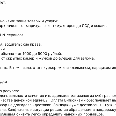
ёт.
о найти такие товары и услуги:
аркотиков – от марихуаны и стимуляторов до ЛСД и кокаина.
VPN-сервисов.
я, водительские права.
ки.
обычно – от 1000 до 5000 рублей.
– от скрытых камер и жучков до флешек для взлома.
тать. В том числе, стать курьером или кладменом, варщиком и
адки
о ресурса:
денциальности клиентов и владельцев магазинов за счёт распол
ачестве денежной единицы. Оплата Биткойнами обеспечивает в
овар не дожидаясь доставки. Закладки уже доставлены – нужно
на. Конфликтные ситуации решаются обращением в поддержку с
воляющая снизить легко определить надёжных продавцов.