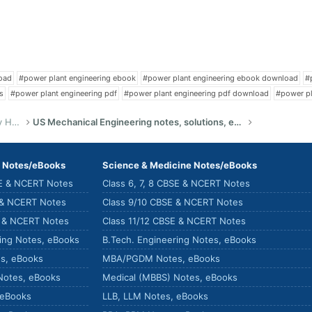
oad
#power plant engineering ebook
#power plant engineering ebook download
#
s
#power plant engineering pdf
#power plant engineering pdf download
#power pl
US Bachelor of Science (Engineering) Study Help
US Mechanical Engineering notes, solutions, eBook, summaries
) Notes/eBooks
Science & Medicine Notes/eBooks
SE & NCERT Notes
Class 6, 7, 8 CBSE & NCERT Notes
 & NCERT Notes
Class 9/10 CBSE & NCERT Notes
E & NCERT Notes
Class 11/12 CBSE & NCERT Notes
ring Notes, eBooks
B.Tech. Engineering Notes, eBooks
s, eBooks
MBA/PGDM Notes, eBooks
Notes, eBooks
Medical (MBBS) Notes, eBooks
 eBooks
LLB, LLM Notes, eBooks