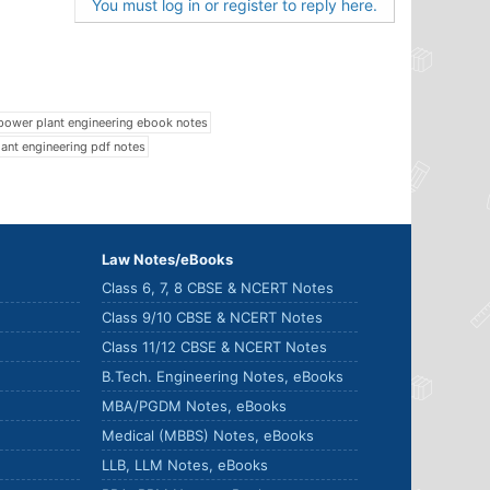
You must log in or register to reply here.
power plant engineering ebook notes
ant engineering pdf notes
Law Notes/eBooks
Class 6, 7, 8 CBSE & NCERT Notes
Class 9/10 CBSE & NCERT Notes
Class 11/12 CBSE & NCERT Notes
B.Tech. Engineering Notes, eBooks
MBA/PGDM Notes, eBooks
Medical (MBBS) Notes, eBooks
LLB, LLM Notes, eBooks