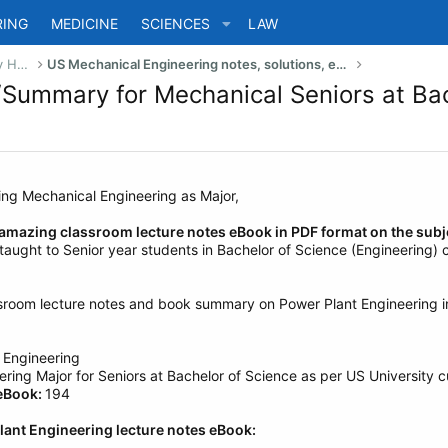
RING
MEDICINE
SCIENCES
LAW
US Bachelor of Science (Engineering) Study Help
US Mechanical Engineering notes, solutions, eBook, summaries
Summary for Mechanical Seniors at Bac
ving Mechanical Engineering as Major,
amazing classroom lecture notes eBook in PDF format on the subj
 taught to Senior year students in Bachelor of Science (Engineering)
sroom lecture notes and book summary on Power Plant Engineering i
 Engineering
ring Major for Seniors at Bachelor of Science as per US University c
 eBook:
194
lant Engineering lecture notes eBook: