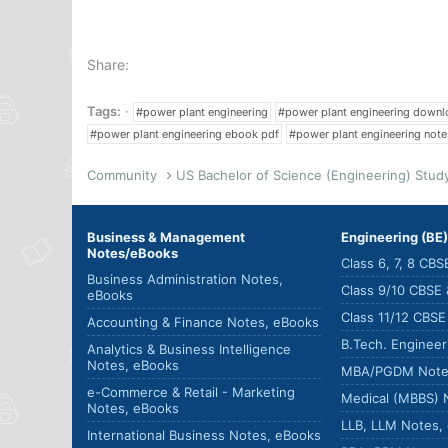
Share:
Tags:
#power plant engineering
#power plant engineering downl
#power plant engineering ebook pdf
#power plant engineering note
Community
Business & Management
Engineering (BE
Notes/eBooks
Class 6, 7, 8 CB
Business Administration Notes,
Class 9/10 CBSE
eBooks
Class 11/12 CBS
Accounting & Finance Notes, eBooks
B.Tech. Enginee
Analytics & Business Intelligence
Notes, eBooks
MBA/PGDM Note
e-Commerce & Retail - Marketing
Medical (MBBS) 
Notes, eBooks
LLB, LLM Notes,
International Business Notes, eBooks