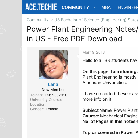
COMMUNITY
MBA
ENGINEE
Community
Power Plant Engineering Notes/
in US - Free PDF Download
Mar 19, 2018
Hello to all BS students ha
On this page,
I am sharing 
Plant Engineering is mostly
American Universities.
Lena
New Member
I have uploaded these clas
Joined
Feb 23, 2018
more info on it:
University Course
Location
Gender
Female
Subject Name:
Power Plant
Course:
Mechanical Enginee
No. of Pages in this notes
Topics covered in Power P