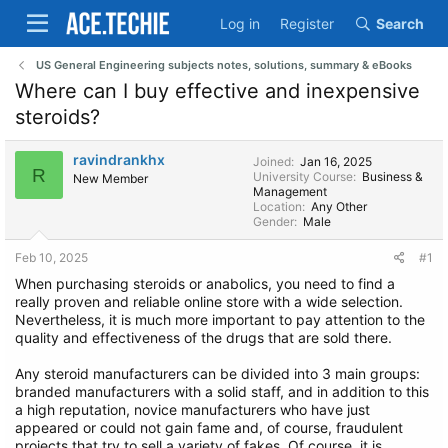
Log in
Register
Search
US General Engineering subjects notes, solutions, summary & eBooks
Where can I buy effective and inexpensive
steroids?
ravindrankhx
Joined
Jan 16, 2025
R
University Course
Business &
New Member
Management
Location
Any Other
Gender
Male
Feb 10, 2025
#1
When purchasing steroids or anabolics, you need to find a
really proven and reliable online store with a wide selection.
Nevertheless, it is much more important to pay attention to the
quality and effectiveness of the drugs that are sold there.
Any steroid manufacturers can be divided into 3 main groups:
branded manufacturers with a solid staff, and in addition to this
a high reputation, novice manufacturers who have just
appeared or could not gain fame and, of course, fraudulent
projects that try to sell a variety of fakes. Of course, it is