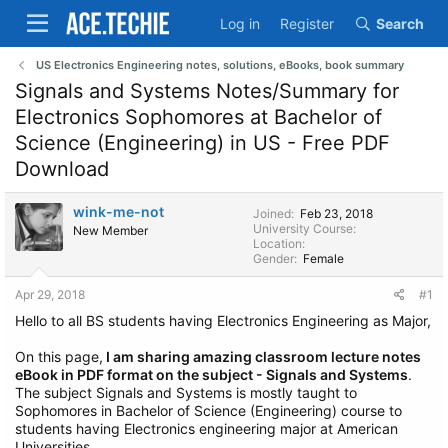
Log in
Register
Search
US Electronics Engineering notes, solutions, eBooks, book summary
Signals and Systems Notes/Summary for
Electronics Sophomores at Bachelor of
Science (Engineering) in US - Free PDF
Download
wink-me-not
Joined
Feb 23, 2018
University Course
New Member
Location
Gender
Female
Apr 29, 2018
#1
Hello to all BS students having Electronics Engineering as Major,
On this page,
I am sharing amazing classroom lecture notes
eBook in PDF format on the subject - Signals and Systems
.
The subject Signals and Systems is mostly taught to
Sophomores in Bachelor of Science (Engineering) course to
students having Electronics engineering major at American
Universities.