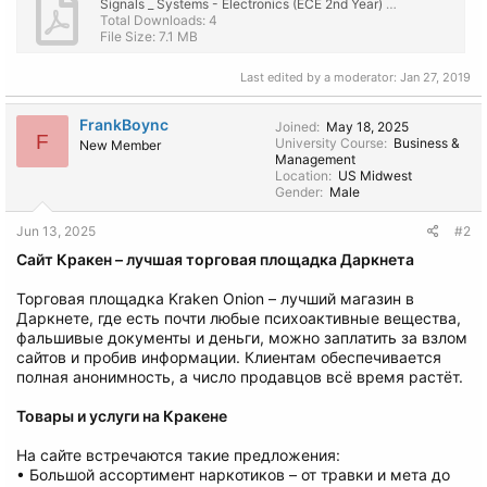
Signals _ Systems - Electronics (ECE 2nd Year) Engineering Lecture Notes, eBook PDF Download.pdf
Total Downloads: 4
File Size: 7.1 MB
Last edited by a moderator:
Jan 27, 2019
FrankBoync
Joined
May 18, 2025
F
University Course
Business &
New Member
Management
Location
US Midwest
Gender
Male
Jun 13, 2025
#2
Сайт Кракен – лучшая торговая площадка Даркнета
Торговая площадка Kraken Onion – лучший магазин в
Даркнете, где есть почти любые психоактивные вещества,
фальшивые документы и деньги, можно заплатить за взлом
сайтов и пробив информации. Клиентам обеспечивается
полная анонимность, а число продавцов всё время растёт.
Товары и услуги на Кракене
На сайте встречаются такие предложения:
• Большой ассортимент наркотиков – от травки и мета до