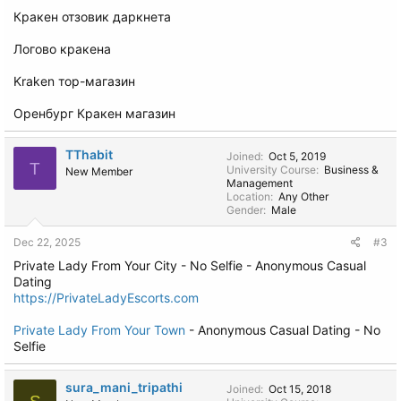
Кракен отзовик даркнета
Логово кракена
Kraken тор-магазин
Оренбург Кракен магазин
TThabit
Joined
Oct 5, 2019
T
University Course
Business &
New Member
Management
Location
Any Other
Gender
Male
Dec 22, 2025
#3
Private Lady From Your City - No Selfie - Anonymous Casual
Dating
https://PrivateLadyEscorts.com
Private Lady From Your Town
- Anonymous Casual Dating - No
Selfie
sura_mani_tripathi
Joined
Oct 15, 2018