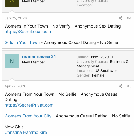
S
University Course
New Member
Location
Jan 25, 2026
#4
Womens In Your Town - No Verify - Anonymous Sex Dating
https://SecreLocal.com
Girls In Your Town
- Anonymous Casual Dating - No Selfie
numannaseer21
Joined
Nov 17, 2019
N
University Course
Business &
New Member
Management
Location
US Southwest
Gender
Female
Apr 22, 2026
#5
Womens From Your Town - No Selfie - Anonymous Casual
Dating
https://SecretPrivat.com
Womens From Your City
- Anonymous Casual Dating - No Selfie
New Girls
Christina Hammo Kira